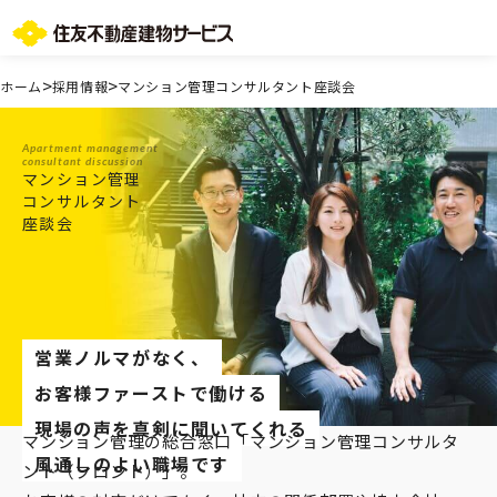
お問い合わせ総合窓口
>
>
ホーム
採用情報
マンション管理コンサルタント座談会
TOPページ
ご所有・お住まいの皆様
Apartment management
consultant discussion
会社情報
マンション管理
コンサルタント
採用情報
座談会
住友不動産グループのサービス
不動産仲介会社様
ST-マンション管理WEBサービス
よくあるご質問
お問い合わせ総合窓口
営業ノルマがなく、
ニュースリリース/お知らせ一覧
お客様ファーストで働ける
サイトマップ
現場の声を真剣に聞いてくれる
プライバシーポリシー
マンション管理の総合窓口「マンション管理コンサルタ
情報セキュリティ基本方針
風通しのよい職場です
ント（フロント）」。
一般事業主行動計画