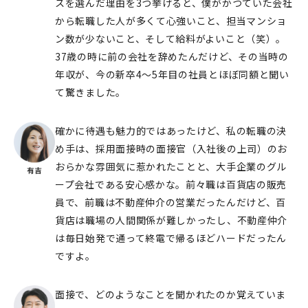
スを選んだ理由を3つ挙げると、僕がかつていた会社
から転職した⼈が多くて⼼強いこと、担当マンショ
ン数が少ないこと、そして給料がよいこと（笑）。
37歳の時に前の会社を辞めたんだけど、その当時の
年収が、今の新卒4〜5年目の社員とほぼ同額と聞い
て驚きました。
確かに待遇も魅力的ではあったけど、私の転職の決
め手は、採用面接時の面接官（入社後の上司）のお
おらかな雰囲気に惹かれたことと、大手企業のグル
ープ会社である安心感かな。前々職は百貨店の販売
員で、前職は不動産仲介の営業だったんだけど、百
貨店は職場の人間関係が難しかったし、不動産仲介
は毎日始発で通って終電で帰るほどハードだったん
ですよ。
面接で、どのようなことを聞かれたのか覚えていま