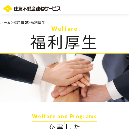
お問い合わせ総合窓口
>
>
ホーム
採用情報
福利厚生
Welfare
TOPページ
福利厚生
ご所有・お住まいの皆様
会社情報
採用情報
住友不動産グループのサービス
不動産仲介会社様
ST-マンション管理WEBサービス
よくあるご質問
お問い合わせ総合窓口
ニュースリリース/お知らせ一覧
サイトマップ
プライバシーポリシー
Welfare and Programs
情報セキュリティ基本方針
充実した
一般事業主行動計画