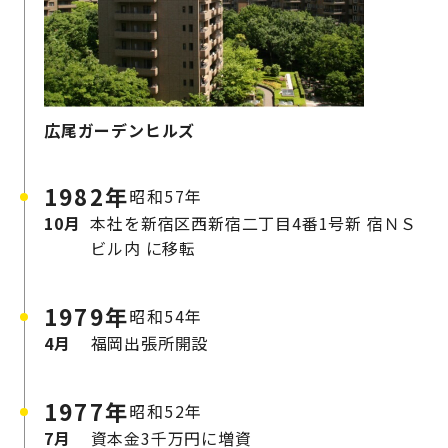
広尾ガーデンヒルズ
1982年
昭和57年
10月
本社を新宿区西新宿二丁目4番1号新
宿ＮＳ
ビル内
に移転
1979年
昭和54年
4月
福岡出張所開設
1977年
昭和52年
7月
資本金3千万円に増資