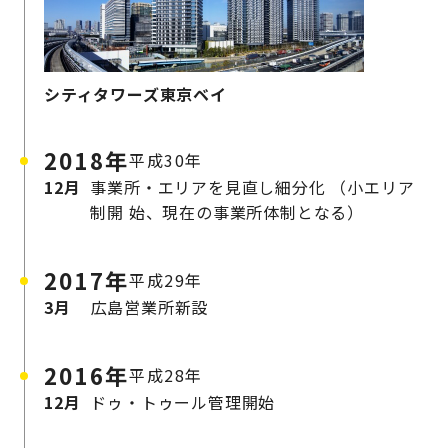
シティタワーズ東京ベイ
2018年
平成30年
12月
事業所・エリアを見直し細分化
（小エリア
制開
始、現在の事業所体制となる）
2017年
平成29年
3月
広島営業所新設
2016年
平成28年
12月
ドゥ・トゥール管理開始