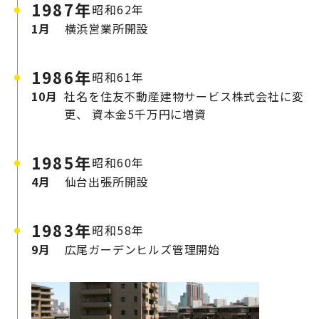
1987年
昭和62年
1月
横浜営業所開設
1986年
昭和61年
10月
社名を住友不動産建物サービス株式会社に変
更、
資本金5千万円に増資
1985年
昭和60年
4月
仙台出張所開設
1983年
昭和58年
9月
広尾ガーデンヒルズ管理開始