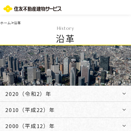
お問い合わせ総合窓口
>
ホーム
沿革
History
TOPページ
沿革
ご所有・お住まいの皆様
会社情報
採用情報
住友不動産グループのサービス
不動産仲介会社様
ST-マンション管理WEBサービス
よくあるご質問
お問い合わせ総合窓口
2020（令和2）年
ニュースリリース/お知らせ一覧
サイトマップ
2010（平成22）年
プライバシーポリシー
情報セキュリティ基本方針
2000（平成12）年
一般事業主行動計画