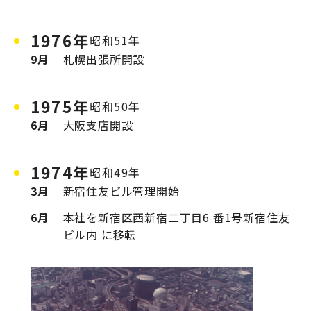
1976年
昭和51年
9月
札幌出張所開設
1975年
昭和50年
6月
大阪支店開設
1974年
昭和49年
3月
新宿住友ビル管理開始
6月
本社を新宿区西新宿二丁目6
番1号新宿住友
ビル内
に移転