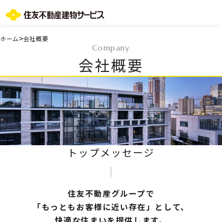
お問い合わせ総合窓口
>
ホーム
会社概要
Company
TOPページ
会社概要
ご所有・お住まいの皆様
会社情報
採用情報
住友不動産グループのサービス
不動産仲介会社様
ST-マンション管理WEBサービス
よくあるご質問
トップメッセージ
お問い合わせ総合窓口
ニュースリリース/お知らせ一覧
サイトマップ
プライバシーポリシー
住友不動産グループで
情報セキュリティ基本方針
「もっともお客様に近い存在」として、
一般事業主行動計画
快適な住まいを提供します。