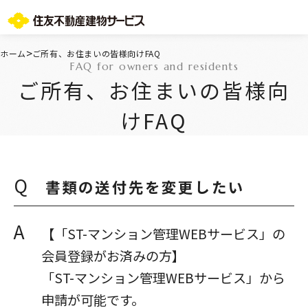
お問い合わせ総合窓口
>
ホーム
ご所有、お住まいの皆様向けFAQ
FAQ for owners and residents
TOPページ
ご所有、お住まいの皆様向
ご所有・お住まいの皆様
会社情報
けFAQ
採用情報
住友不動産グループのサービス
不動産仲介会社様
ST-マンション管理WEBサービス
Q
書類の送付先を変更したい
よくあるご質問
お問い合わせ総合窓口
A
ニュースリリース/お知らせ一覧
【「ST-マンション管理WEBサービス」の
サイトマップ
会員登録がお済みの方】
プライバシーポリシー
「ST-マンション管理WEBサービス」から
情報セキュリティ基本方針
申請が可能です。
一般事業主行動計画