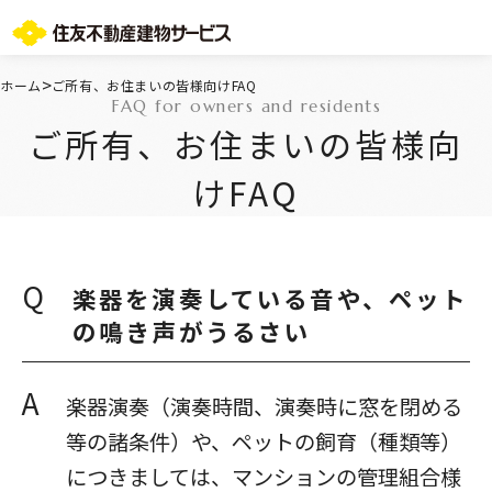
お問い合わせ総合窓口
>
ホーム
ご所有、お住まいの皆様向けFAQ
FAQ for owners and residents
TOPページ
ご所有、お住まいの皆様向
ご所有・お住まいの皆様
会社情報
けFAQ
採用情報
住友不動産グループのサービス
不動産仲介会社様
ST-マンション管理WEBサービス
Q
楽器を演奏している音や、ペット
よくあるご質問
の鳴き声がうるさい
お問い合わせ総合窓口
ニュースリリース/お知らせ一覧
A
サイトマップ
楽器演奏（演奏時間、演奏時に窓を閉める
プライバシーポリシー
等の諸条件）や、ペットの飼育（種類等）
情報セキュリティ基本方針
につきましては、マンションの管理組合様
一般事業主行動計画