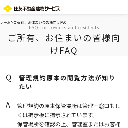
お問い合わせ総合窓口
>
ホーム
ご所有、お住まいの皆様向けFAQ
FAQ for owners and residents
TOPページ
ご所有、お住まいの皆様向
ご所有・お住まいの皆様
会社情報
けFAQ
採用情報
住友不動産グループのサービス
不動産仲介会社様
ST-マンション管理WEBサービス
Q
管理規約原本の閲覧方法が知り
よくあるご質問
たい
お問い合わせ総合窓口
ニュースリリース/お知らせ一覧
A
サイトマップ
管理規約の原本保管場所は管理室窓口もし
プライバシーポリシー
くは掲示板に掲示されています。
情報セキュリティ基本方針
保管場所を確認の上、管理室またはお客様
一般事業主行動計画