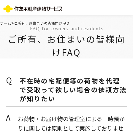
お問い合わせ総合窓口
>
ホーム
ご所有、お住まいの皆様向けFAQ
FAQ for owners and residents
TOPページ
ご所有、お住まいの皆様向
ご所有・お住まいの皆様
会社情報
けFAQ
採用情報
住友不動産グループのサービス
不動産仲介会社様
ST-マンション管理WEBサービス
Q
不在時の宅配便等の荷物を代理
よくあるご質問
で受取って欲しい場合の依頼方法
お問い合わせ総合窓口
が知りたい
ニュースリリース/お知らせ一覧
サイトマップ
プライバシーポリシー
A
お荷物・お届け物の管理室による一時預か
情報セキュリティ基本方針
りに関しては原則として実施しておりませ
一般事業主行動計画