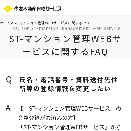
お問い合わせ総合窓口
>
ホーム
ST-マンション管理WEBサービスに関するFAQ
FAQ for ST-mansion management web service
TOPページ
ST-マンション管理WEBサ
ご所有・お住まいの皆様
会社情報
ービスに関するFAQ
採用情報
住友不動産グループのサービス
不動産仲介会社様
ST-マンション管理WEBサービス
Q
氏名・電話番号・資料送付先住
よくあるご質問
所等の登録情報を変更したい
お問い合わせ総合窓口
ニュースリリース/お知らせ一覧
A
サイトマップ
【「ST-マンション管理WEBサービス」の
プライバシーポリシー
会員登録がお済みの方】
情報セキュリティ基本方針
「ST-マンション管理WEBサービス」から
一般事業主行動計画