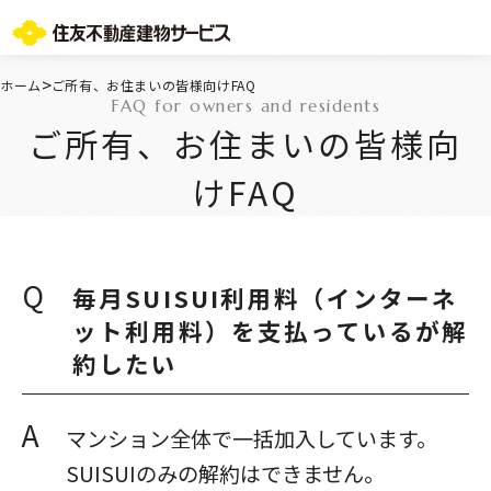
お問い合わせ総合窓口
>
ホーム
ご所有、お住まいの皆様向けFAQ
FAQ for owners and residents
TOPページ
ご所有、お住まいの皆様向
ご所有・お住まいの皆様
会社情報
けFAQ
採用情報
住友不動産グループのサービス
不動産仲介会社様
ST-マンション管理WEBサービス
Q
毎月SUISUI利用料（インターネ
よくあるご質問
ット利用料）を支払っているが解
お問い合わせ総合窓口
約したい
ニュースリリース/お知らせ一覧
サイトマップ
プライバシーポリシー
A
マンション全体で一括加入しています。
情報セキュリティ基本方針
SUISUIのみの解約はできません。
一般事業主行動計画