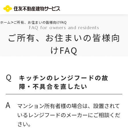
お問い合わせ総合窓口
>
ホーム
ご所有、お住まいの皆様向けFAQ
FAQ for owners and residents
TOPページ
ご所有、お住まいの皆様向
ご所有・お住まいの皆様
会社情報
けFAQ
採用情報
住友不動産グループのサービス
不動産仲介会社様
ST-マンション管理WEBサービス
Q
キッチンのレンジフードの故
よくあるご質問
障・不具合を直したい
お問い合わせ総合窓口
ニュースリリース/お知らせ一覧
A
サイトマップ
マンション所有者様の場合は、設置されて
プライバシーポリシー
いるレンジフードのメーカーにご相談くだ
情報セキュリティ基本方針
さい。
一般事業主行動計画