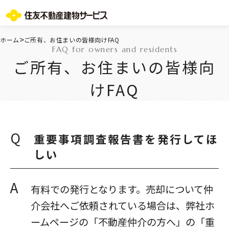
お問い合わせ総合窓口
>
ホーム
ご所有、お住まいの皆様向けFAQ
FAQ for owners and residents
TOPページ
ご所有、お住まいの皆様向
ご所有・お住まいの皆様
会社情報
けFAQ
採用情報
住友不動産グループのサービス
不動産仲介会社様
ST-マンション管理WEBサービス
Q
重要事項調査報告書を発行してほ
よくあるご質問
しい
お問い合わせ総合窓口
ニュースリリース/お知らせ一覧
A
サイトマップ
有料での発行となります。売却について仲
プライバシーポリシー
介会社へご依頼されている場合は、弊社ホ
情報セキュリティ基本方針
ームページの「不動産仲介の方へ」の「重
一般事業主行動計画