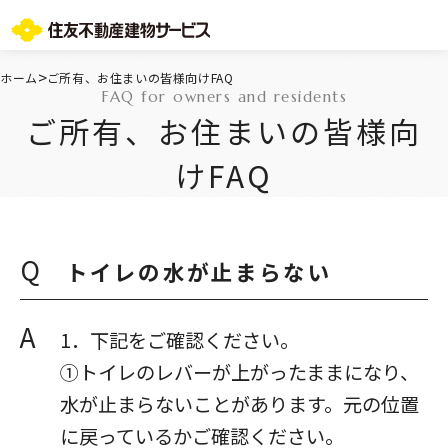
お問い合わせ総合窓口
>
ホーム
ご所有、お住まいの皆様向けFAQ
FAQ for owners and residents
TOPページ
ご所有、お住まいの皆様向
ご所有・お住まいの皆様
会社情報
けFAQ
採用情報
住友不動産グループのサービス
不動産仲介会社様
ST-マンション管理WEBサービス
Q
トイレの水が止まらない
よくあるご質問
お問い合わせ総合窓口
A
ニュースリリース/お知らせ一覧
1．下記をご確認ください。
サイトマップ
①トイレのレバーが上がったままになり、
プライバシーポリシー
水が止まらないことがあります。元の位置
情報セキュリティ基本方針
に戻っているかご確認ください。
一般事業主行動計画