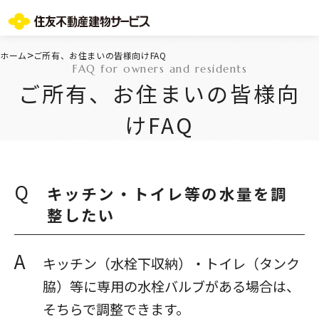
お問い合わせ総合窓口
>
ホーム
ご所有、お住まいの皆様向けFAQ
FAQ for owners and residents
TOPページ
ご所有、お住まいの皆様向
ご所有・お住まいの皆様
会社情報
けFAQ
採用情報
住友不動産グループのサービス
不動産仲介会社様
ST-マンション管理WEBサービス
Q
キッチン・トイレ等の水量を調
よくあるご質問
整したい
お問い合わせ総合窓口
ニュースリリース/お知らせ一覧
A
サイトマップ
キッチン（水栓下収納）・トイレ（タンク
プライバシーポリシー
脇）等に専用の水栓バルブがある場合は、
情報セキュリティ基本方針
そちらで調整できます。
一般事業主行動計画