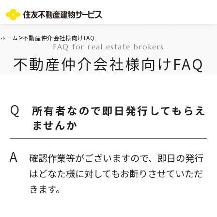
お問い合わせ総合窓口
>
ホーム
不動産仲介会社様向けFAQ
FAQ for real estate brokers
TOPページ
不動産仲介会社様向けFAQ
ご所有・お住まいの皆様
会社情報
採用情報
住友不動産グループのサービス
Q
所有者なので即日発行してもらえ
不動産仲介会社様
ませんか
ST-マンション管理WEBサービス
よくあるご質問
お問い合わせ総合窓口
A
確認作業等がございますので、即日の発行
ニュースリリース/お知らせ一覧
はどなた様に対してもお断りさせていただ
サイトマップ
きます。
プライバシーポリシー
情報セキュリティ基本方針
一般事業主行動計画